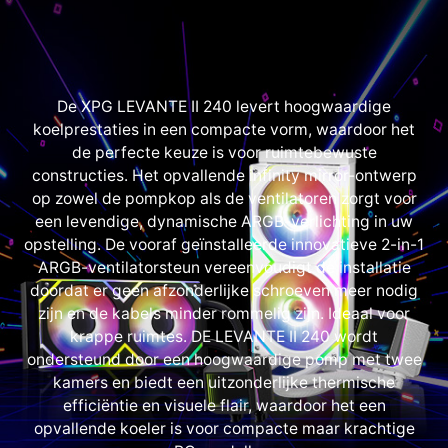
De XPG LEVANTE II 240 levert hoogwaardige
koelprestaties in een compacte vorm, waardoor het
de perfecte keuze is voor ruimtebewuste
constructies. Het opvallende infinity mirror-ontwerp
op zowel de pompkop als de ventilatoren zorgt voor
een levendige, dynamische ARGB-verlichting in uw
opstelling. De vooraf geïnstalleerde innovatieve 2-in-1
ARGB-ventilatorsteun vereenvoudigt de installatie
doordat er geen afzonderlijke schroeven meer nodig
zijn en de kabels minder rommelig zijn. Ideaal voor
krappe ruimtes. DE LEVANTE II 240 wordt
ondersteund door een hoogwaardige pomp met twee
kamers en biedt een uitzonderlijke thermische
efficiëntie en visuele flair, waardoor het een
opvallende koeler is voor compacte maar krachtige