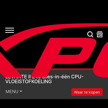
LEVANTE II 240 alle
LEVANTE II 240 alles-in-één CPU-
VLOEISTOFKOELING
MENU
Waar te kopen