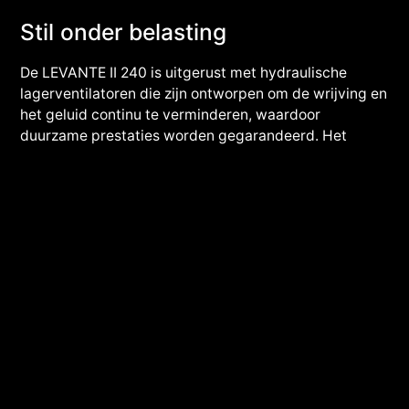
Stil onder belasting
De LEVANTE II 240 is uitgerust met hydraulische
lagerventilatoren die zijn ontworpen om de wrijving en
het geluid continu te verminderen, waardoor
duurzame prestaties worden gegarandeerd. Het
PWM-ontwerp past de ventilatorsnelheden op
intelligente wijze aan om de warmteafvoer te
optimaliseren en het geluidsniveau op 26,7 dB(A) te
houden. Dit maakt het een uitstekende keuze voor
compacte gaminginstallaties, thuiskantoren of elke
omgeving waar stille prestaties essentieel zijn.