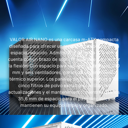
VALOR AIR NANO es una carcasa m-ATX compacta
diseñada para ofrecer un rendimiento potente en un
espacio reducido. Admite GPU de hasta 370 mm y
cuenta con un brazo de soporte ajustable para evitar
la flexión. Con espacio para radiadores de hasta 360
mm y seis ventiladores, garantiza un rendimiento
térmico superior. Los paneles sin herramientas y los
cinco filtros de polvo extraíbles facilitan las
actualizaciones y el mantenimiento, mientras que los
35,6 mm de espacio para el paso de cables
mantienen su equipo limpio y organizado.