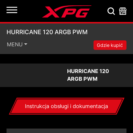
HURRICANE 120 ARG
HURRICANE 120 ARGB PWM
MENU
Gdzie kupić
HURRICANE 120
ARGB PWM
Instrukcja obsługi i dokumentacja