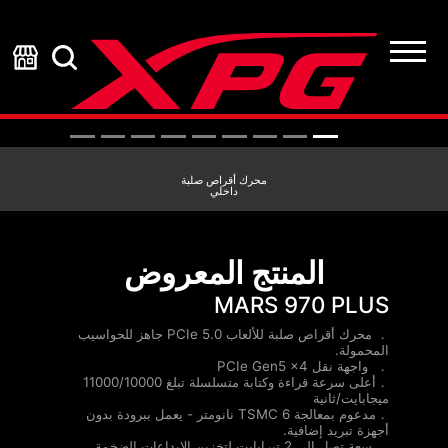
محرك أقراص صلبة
داخلي
المنتج المعروض
MARS 970 PLUS
． محرك أقراص صلبة للألعاب PCIe 5.0 جاهز للحواسيب
المحمولة.
． واجهة نقل PCIe Gen5 x4
．أعلى سرعة قراءة وكتابة متسلسلة تبلغ 11000/10000
ميجابايت/ثانية
．مدعوم بمعالجة TSMC 6 نانومتر - يعمل ببرودة بدون
أجهزة تبريد إضافية.
． سعة تصل إلى 2 تيرابايت لتخزين الإبداعات الضخمة