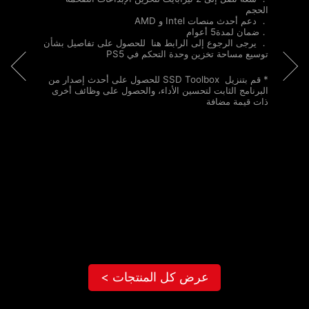
الحجم
． دعم أحدث منصات Intel و AMD
．ضمان لمدة5 أعوام
． يرجى الرجوع إلى الرابط هنا للحصول على تفاصيل بشأن
توسيع مساحة تخزين وحدة التحكم في PS5
* قم بتنزيل SSD Toolbox للحصول على أحدث إصدار من
البرنامج الثابت لتحسين الأداء، والحصول على وظائف أخرى
ذات قيمة مضافة
G
محرك 
تصم
واجه
(ق
يعم
عرض كل المنتجات >