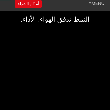
MENU
STARKER AIR BTF
أماكن الشراء
النمط تدفق الهواء. الأداء.