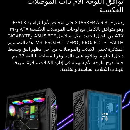
توافق اللوحة الأم ذات الموصلات
العكسية
يدعم STARKER AIR BTF حتى لوحات الأم القياسية E-ATX،
وهو متوافق بالكامل مع لوحات الموصلات العكسية ATX وm-
ATX من الجيل الجديد، مثل: سلاسل ASUS BTF وGIGABYTE
PROJECT STEALTH وMSI PROJECT ZERO. هذه التصاميم
المبتكرة تخفي الكبلات والموصلات من أجل مظهر أنيق وبسيط
داخل الحاوية. وعلاوة على ذلك، توفر المساحة البالغة 37 مم
خلف درج اللوحة الأم سهولة في إدارة الكبلات وتلاؤمًا مريحًا
لتهيئات الكبلات القياسية والخلفية.