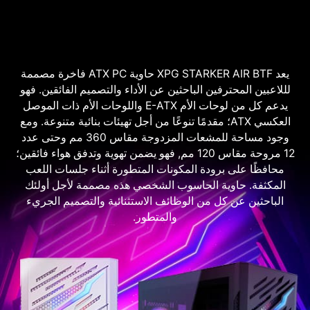
يعد XPG STARKER AIR BTF حاوية ATX PC فاخرة مصممة
لللاعبين المحترفين الباحثين عن الأداء والتصميم الفائقين. فهو
يدعم كل من لوحات الأم E-ATX واللوحات الأم ذات الموصل
العكسي ATX؛ مقدمًا تنوعًا من أجل تهيئات بنائية متنوعة. ومع
وجود مساحة للمشعات المزدوجة مقاس 360 مم وحتى عدد
12 مروحة مقاس 120 مم, فهو يضمن تهوية وتدفق هواء فائقين؛
محافظًا على برودة المكونات المتطورة أثناء جلسات اللعب
المكثفة. حاوية الحاسوب الشخصي هذه مصممة لأجل أولئك
الباحثين عن كل من الوظائف الاستثنائية والتصميم الجريء
والمتطور.