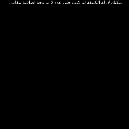
يمكنك لإزلة الكتيفة لتركيب حتى عدد 2 مروحة إضافية مقاس
120 مم على الجانب؛ مما يعمل على تعزيز تدفق الهواء وتحسين
تهوية النظام الكلية.