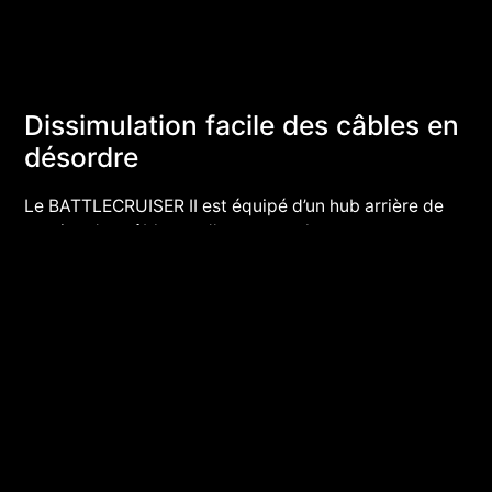
Dissimulation facile des câbles en
désordre
Le BATTLECRUISER II est équipé d’un hub arrière de
gestion des câbles et d’un couvercle pour processeur,
qui permet aux utilisateurs de cacher le côte
inesthétique des câbles en désordre. L’arrière du
boîtier dissimule tous les connecteurs et permet ainsi
d’afficher une apparence propre et élégante.