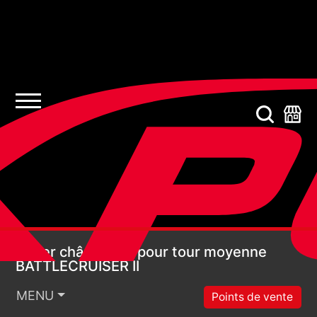
Super châssis PC pou
Super châssis PC pour tour moyenne
BATTLECRUISER II
MENU
Points de vente