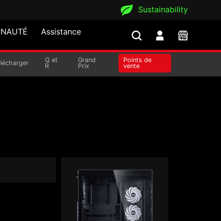
Sustainability
NAUTÉ
Assistance
Q et
Grand
Points de
élécharger
R
Prix
vente