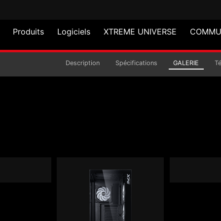
Produits
Logiciels
XTREME UNIVERSE
COMMU
 INVADER X BTF
Description
Spécifications
GALERIE
T