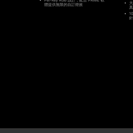
Per-Key RGB 設計，配合 PRIME 軟
大
體提供無限的自訂燈效
真
1
針