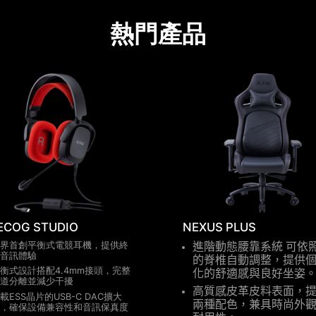
熱門產品
ECOG STUDIO
NEXUS PLUS
界首創平衡式電競耳機，提供終
進階動態腰靠系統
可依
音訊體驗
的脊椎自動調整，提供
衡式設計搭配4.4mm接頭，完整
化的舒適感與良好坐姿
道分離並減少干擾
高質感皮革皮料表面，
載ESS晶片的USB-C DAC擴大
兩種配色，兼具時尚外
，確保設備兼容性和音訊保真度