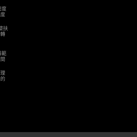
密度
軟度
整扶
旋轉
習
斜範
之間
定理
適的