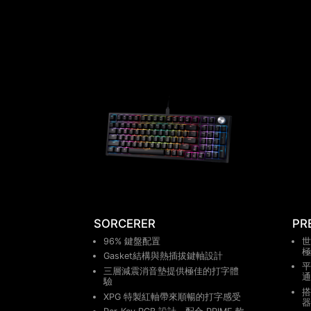
SORCERER
PR
96% 鍵盤配置
世
極
Gasket結構與熱插拔鍵軸設計
平
三層減震消音墊提供極佳的打字體
通
驗
搭
XPG 特製紅軸帶來順暢的打字感受
器