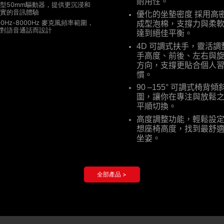
耐用性。
型50mm驅動器，提供更沉浸和
實的音訊體驗
優化的坐墊密度
採用高
00Hz-8000Hz 麥克風頻率範圍，
成型泡棉，支撐力與柔
對語音通話而設計
達到絕佳平衡。
4D
可調式扶手，靈活調
手高度、前後、左右與
方向，支撐更貼合個人
慣。
90 –155°
可調式椅背傾
圍，讓你在專注與放鬆
平順切換。
高度調整功能，輕鬆設
想座椅高度，找到最舒
坐姿。
全部產品 >