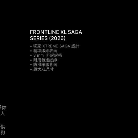
FRONTLINE XL SAGA
SERIES (2026)
• 獨家 XTREME SAGA 設計
• 精準纖維表面
• 3 mm 舒緩緩衝
• 耐用包邊縫線
• 防滑橡膠背面
• 超大XL尺寸
照你
個人
。
提供
觀與