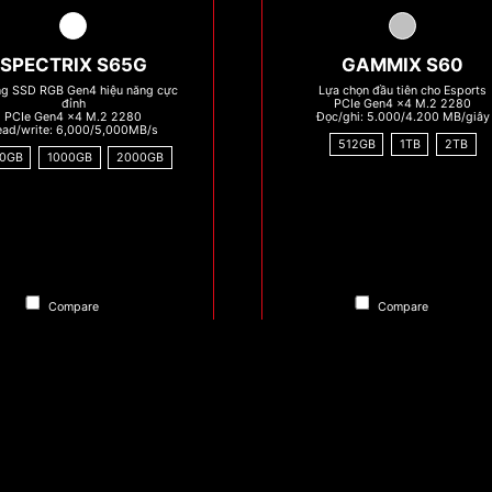
SPECTRIX S65G
GAMMIX S60
ng SSD RGB Gen4 hiệu năng cực
Lựa chọn đầu tiên cho Esports
đỉnh
PCIe Gen4 x4 M.2 2280
PCIe Gen4 x4 M.2 2280
Đọc/ghi: 5.000/4.200 MB/giây
ead/write: 6,000/5,000MB/s
512GB
1TB
2TB
0GB
1000GB
2000GB
Compare
Compare