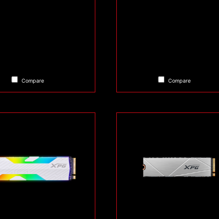
Compare
Compare