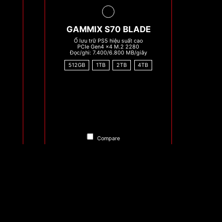
GAMMIX S70 BLADE
Ổ lưu trữ PS5 hiệu suất cao
PCIe Gen4 x4 M.2 2280
Đọc/ghi: 7.400/6.800 MB/giây
512GB
1TB
2TB
4TB
Compare