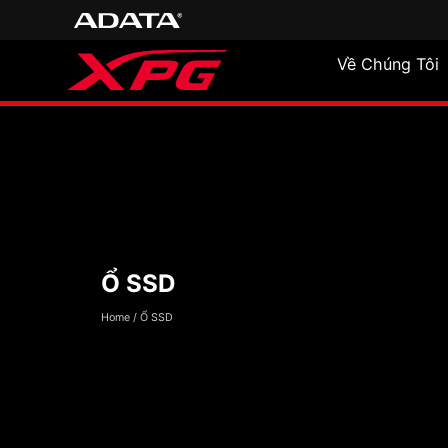
Về Chúng Tôi
Ổ SSD
Ổ SSD
Home
/
Ổ SSD