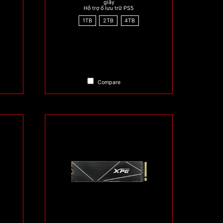
giây
Hỗ trợ ổ lưu trữ PS5
1TB
2TB
4TB
Compare