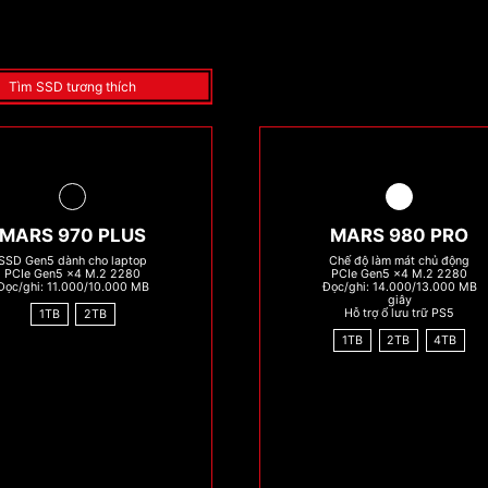
Tìm SSD tương thích
MARS 970 PLUS
MARS 980 PRO
SSD Gen5 dành cho laptop
Chế độ làm mát chủ động
PCIe Gen5 x4 M.2 2280
PCIe Gen5 x4 M.2 2280
Đọc/ghi: 11.000/10.000 MB
Đọc/ghi: 14.000/13.000 MB
giây
Hỗ trợ ổ lưu trữ PS5
1TB
2TB
1TB
2TB
4TB