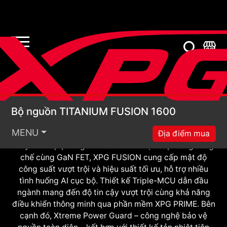
mạnh mẽ hơn.
Bộ nguồn TITANIUM 
Bộ nguồn TITANIUM FUSION 1600
Giới thiệu XPG FUSION 1600 TITANIUM – giải pháp
MENU
Địa điểm mua
nguồn điện thông minh nhất thế giới. Nhờ công nghệ
máy biến áp phẳng ATX đầu tiên được cấp bằng sáng
chế cùng GaN FET, XPG FUSION cung cấp mật độ
công suất vượt trội và hiệu suất tối ưu, hỗ trợ nhiều
tình huống AI cục bộ. Thiết kế Triple-MCU dẫn đầu
ngành mang đến độ tin cậy vượt trội cùng khả năng
điều khiển thông minh qua phần mềm XPG PRIME. Bên
cạnh đó, Xtreme Power Guard – công nghệ bảo vệ