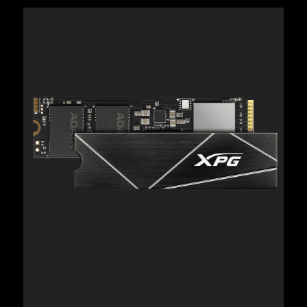
04.01.2021
XPG Unveils XPG GAMMIX S70
BLADE PCIe Gen4x4 M.2 2280