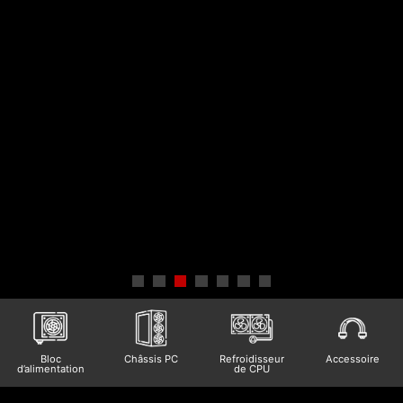
Châssis PC
Refroidisseur
Accessoire
Bloc
de CPU
d’alimentation