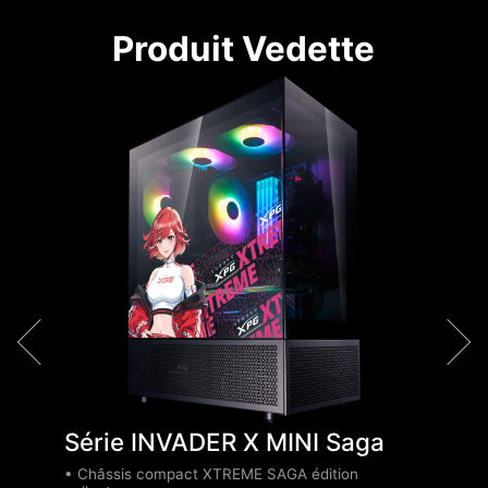
Produit Vedette
•
i
•
i
d
•
P
e
•
r
•
d
•
•
v
Série INVADER X MINI Saga
• Châssis compact XTREME SAGA édition