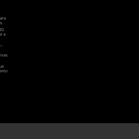
ara
s.
​4D
l e
°–
ivas
ue
ento