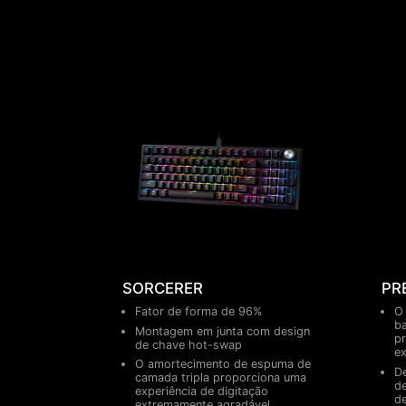
SORCERER
PR
Fator de forma de 96%
O 
b
Montagem em junta com design
p
de chave hot-swap
ex
O amortecimento de espuma de
D
camada tripla proporciona uma
de
experiência de digitação
de
extremamente agradável.