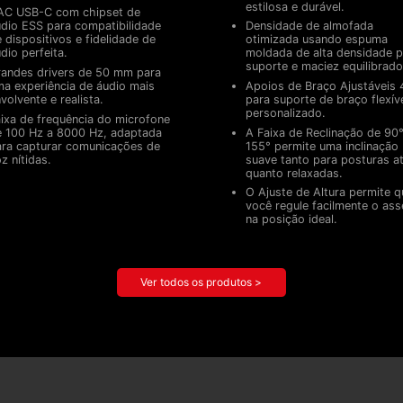
estilosa e durável.
AC USB-C com chipset de
dio ESS para compatibilidade
Densidade de almofada
 dispositivos e fidelidade de
otimizada usando espuma
dio perfeita.
moldada de alta densidade p
suporte e maciez equilibrado
andes drivers de 50 mm para
a experiência de áudio mais
Apoios de Braço Ajustáveis ​
volvente e realista.
para suporte de braço flexíve
personalizado.
ixa de frequência do microfone
 100 Hz a 8000 Hz, adaptada
A Faixa de Reclinação de 90
ra capturar comunicações de
155° permite uma inclinação
z nítidas.
suave tanto para posturas at
quanto relaxadas.
O Ajuste de Altura permite q
você regule facilmente o ass
na posição ideal.
Ver todos os produtos >