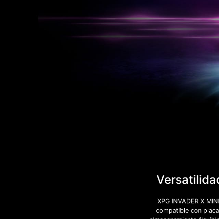
Versatilid
XPG INVADER X MINI 
compatible con placa