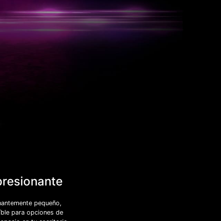
presionante
onantemente pequeño,
íble para opciones de