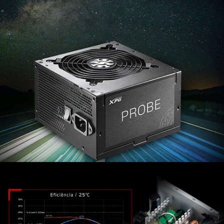
A XPG PROBE 500 BRONZE possui uma alta relação
custo/desempenho que oferece uma classificação de
desempenho de eficiência próxima a 80 PLUS
BRONZE, a um preço de mercado muito competitivo.
Esta unidade está em conformidade com a
regulamentação ErP 2013 Lot 6 e amparada por
proteções de nível industrial e garantia de 3 anos,
tornando-a uma fonte de alimentação muito eficiente
e competitiva no mercado.