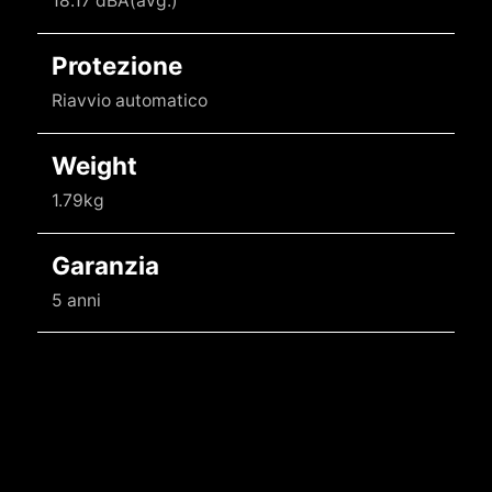
18.17 dBA(avg.)
Protezione
Riavvio automatico
Weight
1.79kg
Garanzia
5 anni