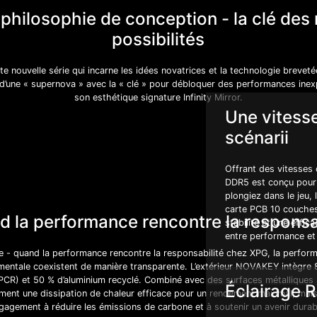
philosophie de conception - la clé des
possibilités
e nouvelle série qui incarne les idées novatrices et la technologie breveté
e d’une « supernova » avec la « clé » pour débloquer des performances inexp
son esthétique signature Infinity Mirror.
Une vitesse
scénarii
Offrant des vitesses
DDR5 est conçu pour 
plongiez dans le jeu, 
carte PCB 10 couches 
 la performance rencontre la responsa
stabilité et une effic
entre performance et f
 - quand la performance rencontre la responsabilité chez XPG, la perfor
mentale coexistent de manière transparente. L’extérieur NOVAKEY intègre 
R) et 50 % d’aluminium recyclé. Combiné avec des surfaces métalliques
Éclairage 
ment une dissipation de chaleur efficace pour un rendement maximal, mais
gagement à réduire les émissions de carbone et à soutenir un avenir durab