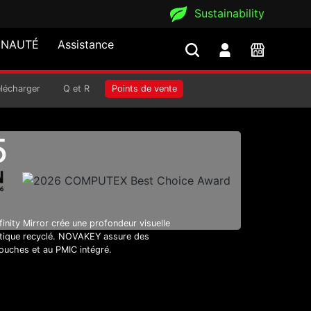
Sustainability
NAUTÉ
Assistance
élécharger
Q et R
Points de vente
5
finity Mirror crée une profondeur visuelle
lastique recyclé. NOVAKEY assure des
couches et au PMIC intégré.