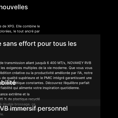
 nouvelles
e de XPG. Elle combine le
lorées, le tout ancré par
 sans effort pour tous les
 de transmission allant jusqu’à 6 400 MT/s, NOVAKEY RVB
les exigences multiples de la vie moderne. Que vous vous
l’édition créative ou la productivité améliorée par l’IA, notre
de qualité supérieure et le PMIC intégré garantissent une
bilité
acité énergétique constantes. Découvrez l’équilibre parfait
iabilité qui alimente votre inspiration quotidienne.
mance extrême et la
85 % de plastique recyclé
 à double brossage, ce
RVB immersif personnel
 reflète également notre
le.