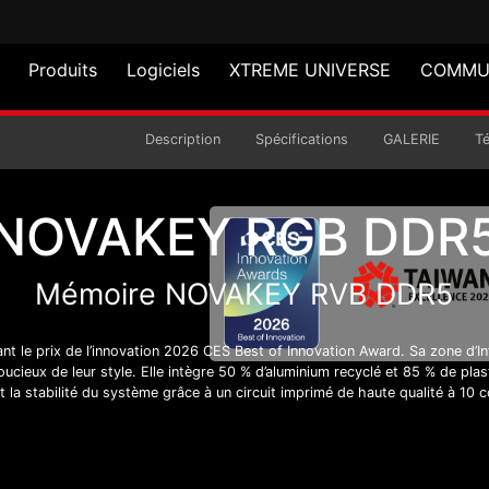
Produits
Logiciels
XTREME UNIVERSE
COMMU
Y RVB DDR5
Description
Spécifications
GALERIE
T
NOVAKEY RGB DDR
Mémoire NOVAKEY RVB DDR5
ant le prix de l’innovation 2026 CES Best of Innovation Award. Sa zone d’In
ucieux de leur style. Elle intègre 50 % d’aluminium recyclé et 85 % de p
 la stabilité du système grâce à un circuit imprimé de haute qualité à 10 