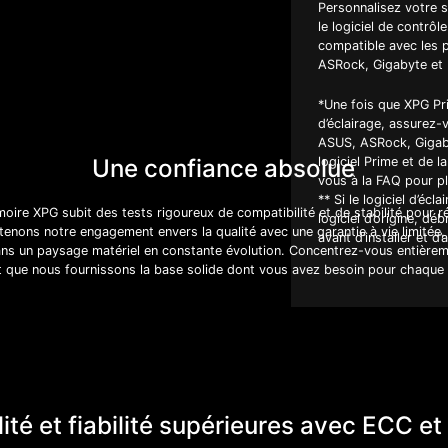
Personnalisez votre 
le logiciel de contrô
compatible avec les p
ASRock, Gigabyte et M
*Une fois que XPG Pr
d’éclairage, assurez-v
ASUS, ASRock, Gigaby
logiciel Prime et de 
Une confiance absolue
vous à la FAQ pour pl
** Si le logiciel d’écl
re XPG subit des tests rigoureux de compatibilité et de stabilité pour 
logiciel d’origine, d
enons notre engagement envers la qualité avec une garantie à vie limitée,
avant d’installer et d
 dans un paysage matériel en constante évolution. Concentrez-vous entière
 que nous fournissons la base solide dont vous avez besoin pour chaque b
lité et fiabilité supérieures avec ECC e