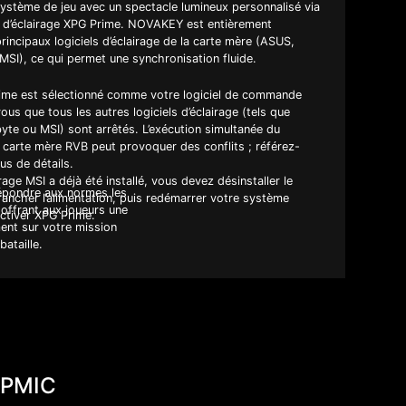
système de jeu avec un spectacle lumineux personnalisé via
le d’éclairage XPG Prime. NOVAKEY est entièrement
rincipaux logiciels d’éclairage de la carte mère (ASUS,
SI), ce qui permet une synchronisation fluide.
ime est sélectionné comme votre logiciel de commande
ous que tous les autres logiciels d’éclairage (tels que
te ou MSI) sont arrêtés. L’exécution simultanée du
la carte mère RVB peut provoquer des conflits ; référez-
us de détails.
airage MSI a déjà été installé, vous devez désinstaller le
répondre aux normes les
ébrancher l’alimentation, puis redémarrer votre système
 offrant aux joueurs une
’activer XPG Prime.
ment sur votre mission
ataille.
t PMIC