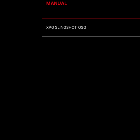
MANUAL
XPG SLINGSHOT_QSG
Mexico | Español
Copyright © 2026 ADATA Technology Co., Ltd. All rights reserved.