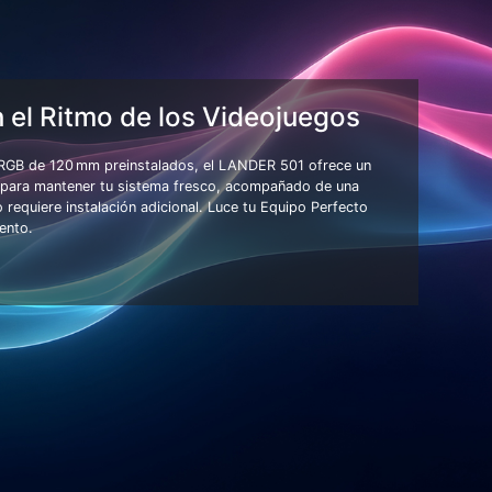
 el Ritmo de los Videojuegos
ARGB de 120 mm preinstalados, el LANDER 501 ofrece un
te para mantener tu sistema fresco, acompañado de una
requiere instalación adicional. Luce tu Equipo Perfecto
ento.