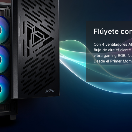
Flúyete con
Con 4 ventiladores 
flujo de aire eficien
vibra gaming RGB. No 
Desde el Primer Mom