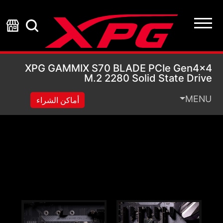
80 Solid State Drive
XPG GAMMIX S70 BLADE PCIe Gen4x4
M.2 2280 Solid State Drive
MENU
أماكن الشراء