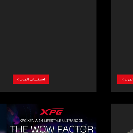
07.20.2021
09.14.2
XPG Launches XENIA 14 Lifestyle
XPG L
Ultrabook
ROG-C
Memor
المزيد
استكشاف المزيد >