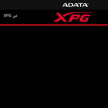
عن XPG