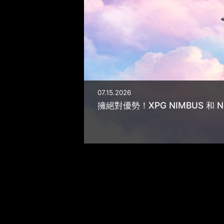
09.22.2021
XPG Unveils CRUISER Super Mid-
Tower Chassis