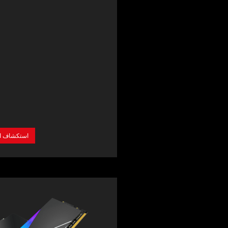
021
aunches SPECTRIX D50
ERTIFIED DDR4 RGB
y Module
استكشاف  >