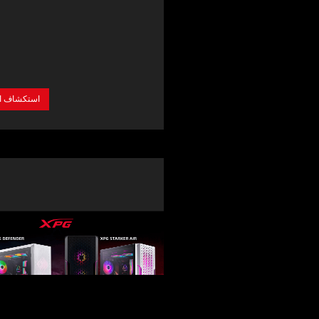
استكشاف  >