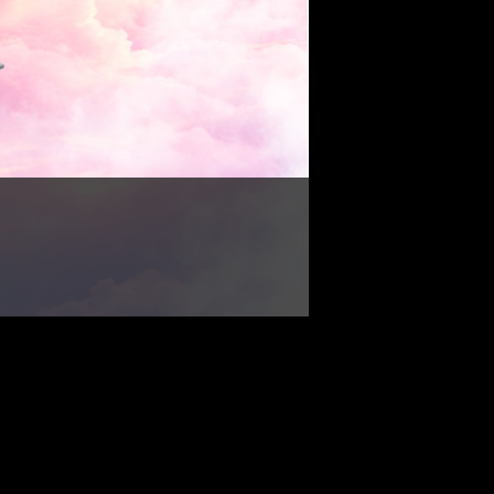
021
e First to Overclock DDR5
18 MT/s