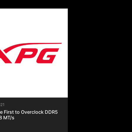
استكشاف  >