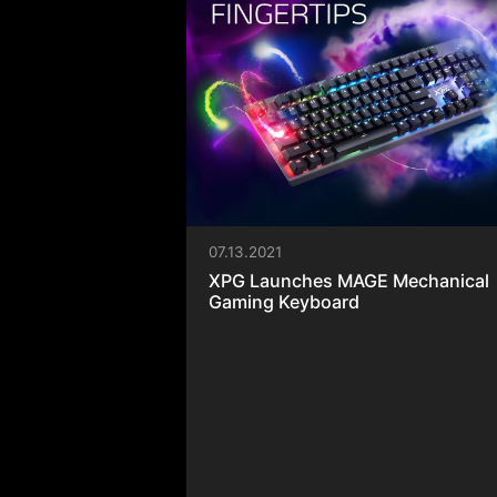
05.14.2021
XPG Launches SPECTRIX D45
RGB and GAMMIX D45G DDR4