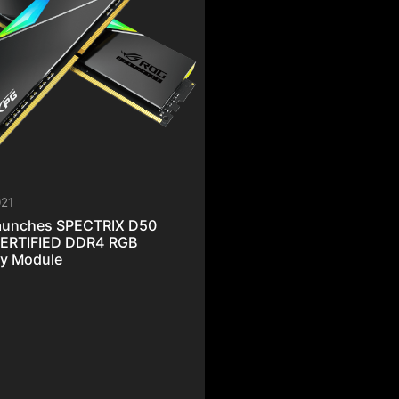
021
aims Leadership of the
C Chassis’ Market