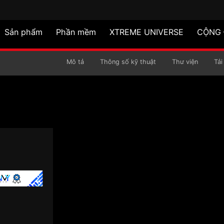
Sản phẩm
Phần mềm
XTREME UNIVERSE
CỘNG
YLON
Mô tả
Thông số kỹ thuật
Thư viện
Tải