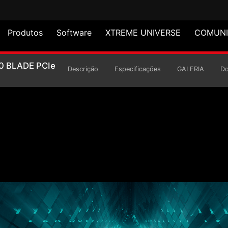
Produtos
Software
XTREME UNIVERSE
COMUN
do sólido XPG GAMMIX 
0 BLADE PCIe
Descrição
Especificações
GALERIA
D