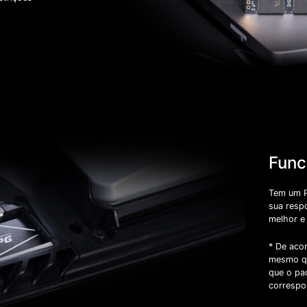
Func
Tem um P
sua resp
melhor e
* De acor
mesmo qu
que o pa
correspo