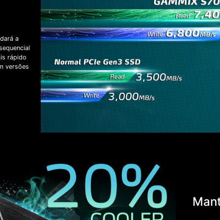
dará a
sequencial
is rápido
m versões
Mant