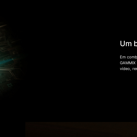
Um b
Em combi
GAMMIX S
vídeo, re