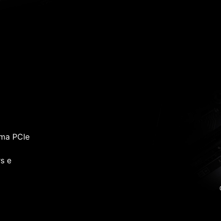
rma PCIe
s e