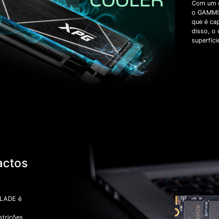
Com um d
o GAMMIX
que é ca
disso, o
superfíci
actos
BLADE é
strições