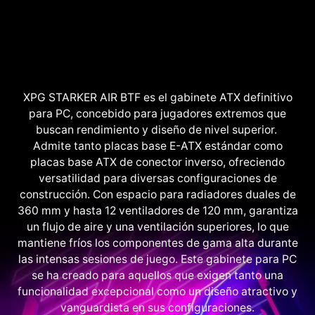
XPG STARKER AIR BTF es el gabinete ATX definitivo
para PC, concebido para jugadores extremos que
buscan rendimiento y diseño de nivel superior.
Admite tanto placas base E-ATX estándar como
placas base ATX de conector inverso, ofreciendo
versatilidad para diversas configuraciones de
construcción. Con espacio para radiadores duales de
360 mm y hasta 12 ventiladores de 120 mm, garantiza
un flujo de aire y una ventilación superiores, lo que
mantiene fríos los componentes de gama alta durante
las intensas sesiones de juego. Este gabinete para PC
se ha creado para aquellos que exigen tanto una
funcionalidad excepcional como un diseño atractivo y
vanguardista en sus configuraciones.