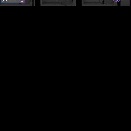
Espacio para Todas Tus
Necesidades
STARKER AIR BTF incluye un soporte E-ATX, que
permite instalar una placa base E-ATX o utilizar el
espacio para 2 compartimentos de 2,5" o 1
compartimento de 3,5". Alternativamente, puede
quitar el soporte para instalar hasta 2 ventiladores
adicionales de 120 mm en el lateral, aumentando el
flujo de aire y mejorando la ventilación general del
sistema.