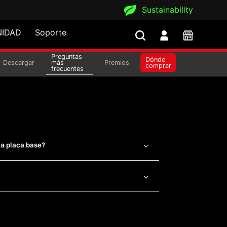
Sustainability
IDAD
Soporte
Preguntas
Dónde
BTF
Descargar
más
Premios
comprar
frecuentes
la placa base?